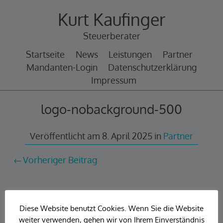
Zum
Kurt Kaufinger
Inhalt
springen
Steuerberater
Startseite
News
Leistungen
Partner
Mandanten-Login
Datenschutzerklärung
Impressum
logo-nobackground-500
Veröffentlicht am
8. April 2025
in
Partner
Vorheriger Beitrag
Diese Website benutzt Cookies. Wenn Sie die Website
weiter verwenden, gehen wir von Ihrem Einverständnis