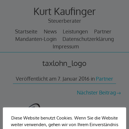
Zum
Kurt Kaufinger
Inhalt
springen
Steuerberater
Startseite
News
Leistungen
Partner
Mandanten-Login
Datenschutzerklärung
Impressum
taxlohn_logo
Veröffentlicht am
7. Januar 2016
in
Partner
Nächster Beitrag
Diese Website benutzt Cookies. Wenn Sie die Website
weiter verwenden, gehen wir von Ihrem Einverständnis