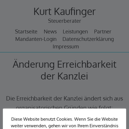
Zum
Kurt Kaufinger
Inhalt
springen
Steuerberater
Startseite
News
Leistungen
Partner
Mandanten-Login
Datenschutzerklärung
Impressum
Änderung Erreichbarkeit
der Kanzlei
Die Erreichbarkeit der Kanzlei ändert sich aus
organisatorischen Gründen wie folgt:
Diese Website benutzt Cookies. Wenn Sie die Website
Öffnungszeiten und telefonische
weiter verwenden, gehen wir von Ihrem Einverständnis